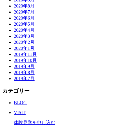
2020年8月
2020年7月
2020年6月
2020年5月
2020年4月
2020年3月
2020年2月
2020年1月
2019年11月
2019年10月
2019年9月
2019年8月
2019年7月
カテゴリー
BLOG
VISIT
体験見学を申し込む