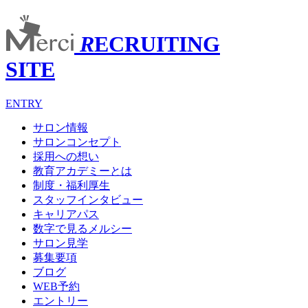
R
ECRUITING
SITE
ENTRY
サロン情報
サロンコンセプト
採用への想い
教育アカデミーとは
制度・福利厚生
スタッフインタビュー
キャリアパス
数字で見るメルシー
サロン見学
募集要項
ブログ
WEB予約
エントリー