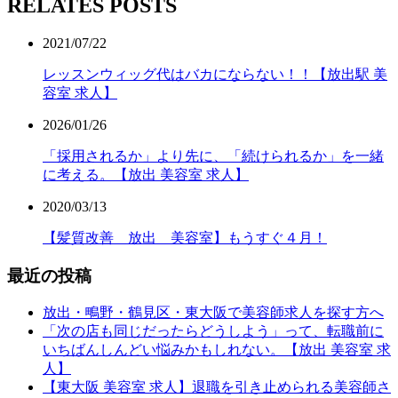
RELATES POSTS
2021/07/22
レッスンウィッグ代はバカにならない！！【放出駅 美
容室 求人】
2026/01/26
「採用されるか」より先に、「続けられるか」を一緒
に考える。【放出 美容室 求人】
2020/03/13
【髪質改善 放出 美容室】もうすぐ４月！
最近の投稿
放出・鴫野・鶴見区・東大阪で美容師求人を探す方へ
「次の店も同じだったらどうしよう」って、転職前に
いちばんしんどい悩みかもしれない。【放出 美容室 求
人】
【東大阪 美容室 求人】退職を引き止められる美容師さ