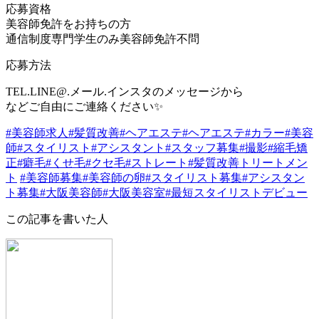
応募資格
美容師免許をお持ちの方
通信制度専門学生のみ美容師免許不問
応募方法
TEL.LINE@.メール.インスタのメッセージから
などご自由にご連絡ください✨
#美容師求人
#髪質改善
#ヘアエステ
#ヘアエステ
#カラー
#美容
師
#スタイリスト
#アシスタント
#スタッフ募集
#撮影
#縮毛矯
正
#癖毛
#くせ毛
#クセ毛
#ストレート
#髪質改善トリートメン
ト
#美容師募集
#美容師の卵
#スタイリスト募集
#アシスタン
ト募集
#大阪美容師
#大阪美容室
#最短スタイリストデビュー
この記事を書いた人