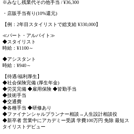
※みなし残業代その他手当 / ¥36,300
・店販手当有り(10%還元)
【例：2年目スタイリストで総支給 ¥330,000】
≪パート・アルバイト≫
◆スタイリスト
時給：¥1100～
◆アシスタント
時給：¥940～
【待遇/福利厚生】
◆社会保険完備 (厚生年金)
◆労災完備 ◆雇用保険 ◆皆勤手当
◆技術手当
◆交通費
◆各種手当 ◆研修あり
◆ファイナンシャルプランナー相談→人生設計相談役
◆新卒者 営業中にアカデミー受講 学費100万円 免除 最短ス
タイリストデビュー