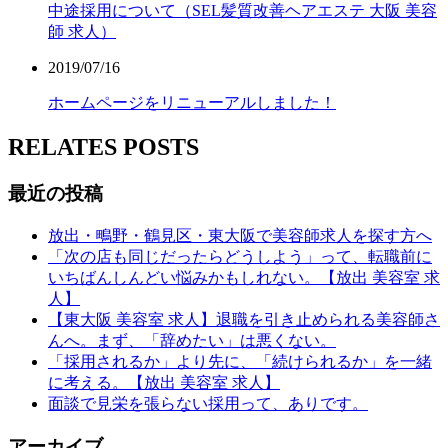
中途採用について（SEL髪質改善ヘアエステ 大阪 美容
師 求人）
2019/07/16
ホームページをリニューアルしました！
RELATES POSTS
最近の投稿
放出・鴫野・鶴見区・東大阪で美容師求人を探す方へ
「次の店も同じだったらどうしよう」って、転職前に
いちばんしんどい悩みかもしれない。【放出 美容室 求
人】
【東大阪 美容室 求人】退職を引き止められる美容師さ
んへ。まず、「辞めたい」は悪くない。
「採用されるか」より先に、「続けられるか」を一緒
に考える。【放出 美容室 求人】
面談で見栄を張らない採用って、ありです。
アーカイブ