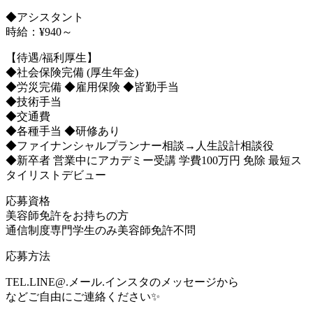
◆アシスタント
時給：¥940～
【待遇/福利厚生】
◆社会保険完備 (厚生年金)
◆労災完備 ◆雇用保険 ◆皆勤手当
◆技術手当
◆交通費
◆各種手当 ◆研修あり
◆ファイナンシャルプランナー相談→人生設計相談役
◆新卒者 営業中にアカデミー受講 学費100万円 免除 最短ス
タイリストデビュー
応募資格
美容師免許をお持ちの方
通信制度専門学生のみ美容師免許不問
応募方法
TEL.LINE@.メール.インスタのメッセージから
などご自由にご連絡ください✨