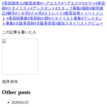
#美容師求人
#髪質改善
#ヘアエステ
#ヘアエステ
#カラー
#美容
師
#スタイリスト
#アシスタント
#スタッフ募集
#撮影
#縮毛矯
正
#癖毛
#くせ毛
#クセ毛
#ストレート
#髪質改善トリートメン
ト
#美容師募集
#美容師の卵
#スタイリスト募集
#アシスタン
ト募集
#大阪美容師
#大阪美容室
#最短スタイリストデビュー
この記事を書いた人
池澤 鉄矢
Other posts
2020/02/25