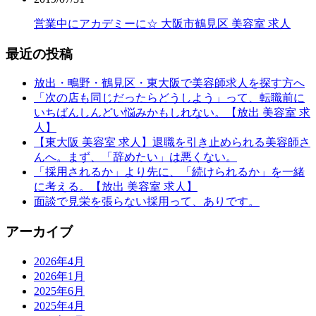
営業中にアカデミーに☆ 大阪市鶴見区 美容室 求人
最近の投稿
放出・鴫野・鶴見区・東大阪で美容師求人を探す方へ
「次の店も同じだったらどうしよう」って、転職前に
いちばんしんどい悩みかもしれない。【放出 美容室 求
人】
【東大阪 美容室 求人】退職を引き止められる美容師さ
んへ。まず、「辞めたい」は悪くない。
「採用されるか」より先に、「続けられるか」を一緒
に考える。【放出 美容室 求人】
面談で見栄を張らない採用って、ありです。
アーカイブ
2026年4月
2026年1月
2025年6月
2025年4月