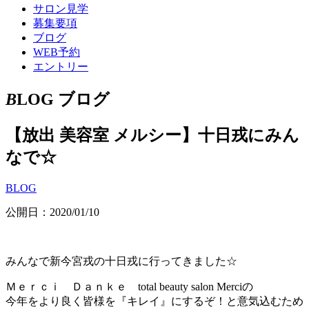
サロン見学
募集要項
ブログ
WEB予約
エントリー
B
LOG
ブログ
【放出 美容室 メルシー】十日戎にみん
なで☆
BLOG
公開日：2020/01/10
みんなで新今宮戎の十日戎に行ってきました☆
Ｍｅｒｃｉ Ｄａｎｋｅ total beauty salon Merciの
今年をより良く皆様を『キレイ』にするぞ！と意気込むため