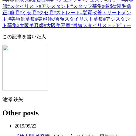
師
#スタイリスト
#アシスタント
#スタッフ募集
#撮影
#縮毛矯
正
#癖毛
#くせ毛
#クセ毛
#ストレート
#髪質改善トリートメン
ト
#美容師募集
#美容師の卵
#スタイリスト募集
#アシスタン
ト募集
#大阪美容師
#大阪美容室
#最短スタイリストデビュー
この記事を書いた人
池澤 鉄矢
Other posts
2019/09/22