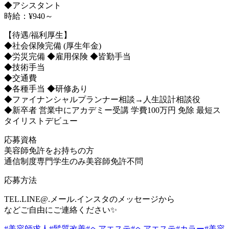
◆アシスタント
時給：¥940～
【待遇/福利厚生】
◆社会保険完備 (厚生年金)
◆労災完備 ◆雇用保険 ◆皆勤手当
◆技術手当
◆交通費
◆各種手当 ◆研修あり
◆ファイナンシャルプランナー相談→人生設計相談役
◆新卒者 営業中にアカデミー受講 学費100万円 免除 最短ス
タイリストデビュー
応募資格
美容師免許をお持ちの方
通信制度専門学生のみ美容師免許不問
応募方法
TEL.LINE@.メール.インスタのメッセージから
などご自由にご連絡ください✨
#美容師求人
#髪質改善
#ヘアエステ
#ヘアエステ
#カラー
#美容