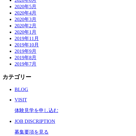
2020年6月
2020年5月
2020年4月
2020年3月
2020年2月
2020年1月
2019年11月
2019年10月
2019年9月
2019年8月
2019年7月
カテゴリー
BLOG
VISIT
体験見学を申し込む
JOB DISCRIPTION
募集要項を見る