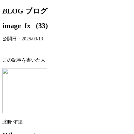
B
LOG
ブログ
image_fx_ (33)
公開日：2025/03/13
この記事を書いた人
北野 侑里