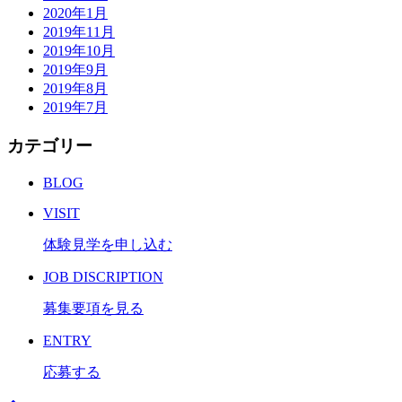
2020年1月
2019年11月
2019年10月
2019年9月
2019年8月
2019年7月
カテゴリー
BLOG
VISIT
体験見学を申し込む
JOB DISCRIPTION
募集要項を見る
ENTRY
応募する