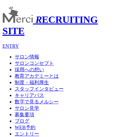
R
ECRUITING
SITE
ENTRY
サロン情報
サロンコンセプト
採用への想い
教育アカデミーとは
制度・福利厚生
スタッフインタビュー
キャリアパス
数字で見るメルシー
サロン見学
募集要項
ブログ
WEB予約
エントリー