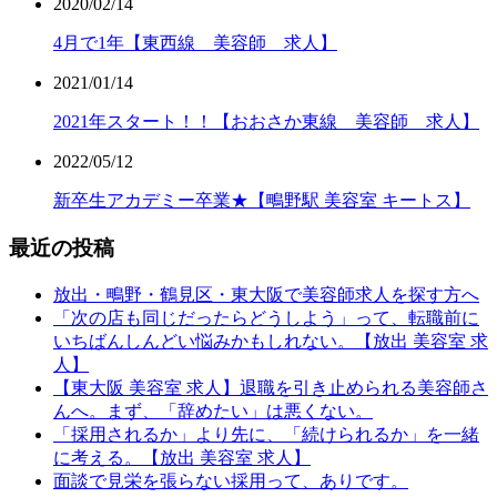
2020/02/14
4月で1年【東西線 美容師 求人】
2021/01/14
2021年スタート！！【おおさか東線 美容師 求人】
2022/05/12
新卒生アカデミー卒業★【鴫野駅 美容室 キートス】
最近の投稿
放出・鴫野・鶴見区・東大阪で美容師求人を探す方へ
「次の店も同じだったらどうしよう」って、転職前に
いちばんしんどい悩みかもしれない。【放出 美容室 求
人】
【東大阪 美容室 求人】退職を引き止められる美容師さ
んへ。まず、「辞めたい」は悪くない。
「採用されるか」より先に、「続けられるか」を一緒
に考える。【放出 美容室 求人】
面談で見栄を張らない採用って、ありです。