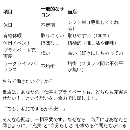
一般的なサ
項目
当店
ロン
シフト制（尊重してくれ
休日
不定期
る）
有給休暇
取りにくい
取りやすい（100％）
休日イベント
ほぼなし
積極的（推し活や趣味）
プライベート充
低い
高い（好きにしちゃって♪）
実度
ワークライフバ
均衡（スタッフ間の不公平
不均衡
ランス
が無い）
ちらで働きたいですか？
当店は、あなたの「仕事もプライベートも、どちらも充実さ
せたい！」という想いを、全力で応援します。
「でも、私にできるか不安…」
そんな心配は、一切不要です。なぜなら、当店にはあなたと
同じように、”充実”と”自分らしさ”を求める仲間たちがいる