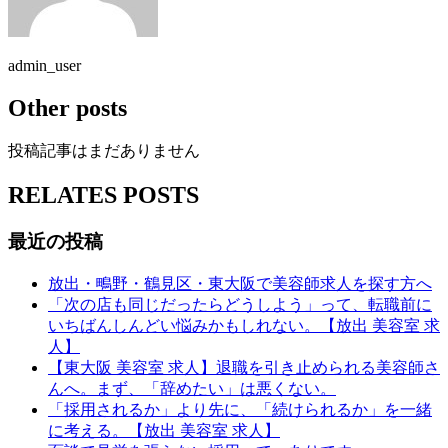
admin_user
Other posts
投稿記事はまだありません
RELATES POSTS
最近の投稿
放出・鴫野・鶴見区・東大阪で美容師求人を探す方へ
「次の店も同じだったらどうしよう」って、転職前に
いちばんしんどい悩みかもしれない。【放出 美容室 求
人】
【東大阪 美容室 求人】退職を引き止められる美容師さ
んへ。まず、「辞めたい」は悪くない。
「採用されるか」より先に、「続けられるか」を一緒
に考える。【放出 美容室 求人】