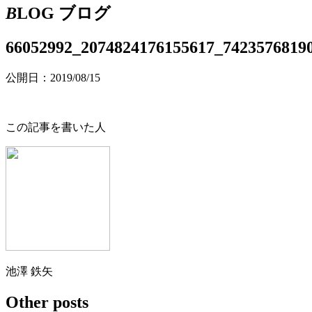
B
LOG
ブログ
66052992_2074824176155617_7423576819
公開日：2019/08/15
この記事を書いた人
池澤 鉄矢
Other posts