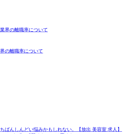
界の離職率について
ちばんしんどい悩みかもしれない。【放出 美容室 求人】