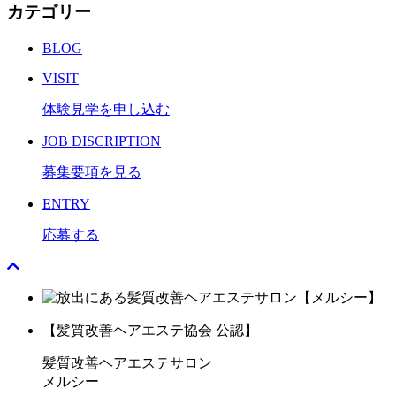
カテゴリー
BLOG
VISIT
体験見学を申し込む
JOB DISCRIPTION
募集要項を見る
ENTRY
応募する
【髪質改善ヘアエステ協会 公認】
髪質改善ヘアエステサロン
メルシー