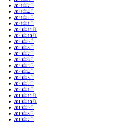
2021年7月
2021年4月
2021年2月
2021年1月
2020年11月
2020年10月
2020年9月
2020年8月
2020年7月
2020年6月
2020年5月
2020年4月
2020年3月
2020年2月
2020年1月
2019年11月
2019年10月
2019年9月
2019年8月
2019年7月