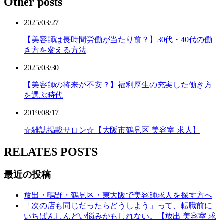
Other posts
2025/03/27
【美容師は長時間労働が当たり前？】30代・40代の働
き方を変える方法
2025/03/30
【美容師の将来が不安？】福利厚生の充実した働き方
を選ぶ時代
2019/08/17
☆雑誌掲載サロン☆【大阪市鶴見区 美容室 求人】
RELATES POSTS
最近の投稿
放出・鴫野・鶴見区・東大阪で美容師求人を探す方へ
「次の店も同じだったらどうしよう」って、転職前に
いちばんしんどい悩みかもしれない。【放出 美容室 求