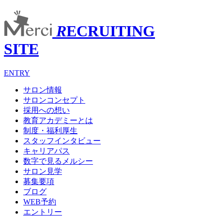
R
ECRUITING
SITE
ENTRY
サロン情報
サロンコンセプト
採用への想い
教育アカデミーとは
制度・福利厚生
スタッフインタビュー
キャリアパス
数字で見るメルシー
サロン見学
募集要項
ブログ
WEB予約
エントリー